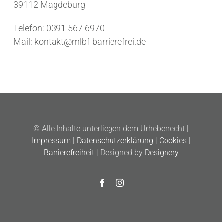
39112 Magdeburg
Telefon: 0391 567 6970
Mail: kontakt@mlbf-barrierefrei.de
© Alle Inhalte unterliegen dem Urheberrecht |
Impressum
|
Datenschutzerklärung
|
Cookies
|
Barrierefreiheit
| Designed by
Designery
Facebook
Instagram